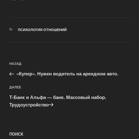
РУБРИКИ
ПСИХОЛОГИЯ ОТНОШЕНИЙ
Навигация
Предыдущая
НАЗАД
по
запись:
записям
«Купер». Нужен водитель на арендном авто.
Следующая
ДАЛЕЕ
запись
Т-Банк и Альфа — банк. Массовый набор.
Трудоустройство
ПОИСК