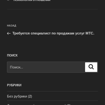
Навигация
Предыдущая
НАЗАД
по
запись:
записям
Требуется специалист по продажам услуг МТС.
ПОИСК
Искать:
Поиск
РУБРИКИ
Без рубрики
(2)