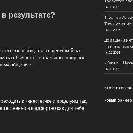
Требуется спе
16.02.2026
 в результате?
Т-Банк и Альф
Трудоустройст
16.02.2026
Домашний инте
на выгодных у
ести себя и общаться с девушкой на
16.02.2026
рмата обычного, социального общения
«Купер». Нуже
ьному общению.
16.02.2026
ЭТО ИНТЕРЕСНО
новый баннер
ереходить к кинестетике и поцелуям так,
стественно и комфортно как для тебя,