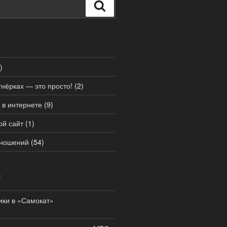
Поиск
)
тнёрках — это просто!
(2)
 в интернете
(9)
ой сайт
(1)
тношений
(54)
И
ики в «Самокат»