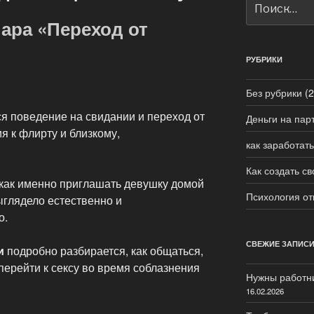
ара «Переход от
РУБРИКИ
Без рубрики
(2
я поведение на свидании и переход от
Деньги на пар
 к флирту и близкому,
как заработать
Как создать св
как именно приглашать девушку домой
Психология о
ыглядело естественно и
о.
СВЕЖИЕ ЗАПИС
и
подробно разбирается, как общаться,
 перейти к сексу во время соблазнения
Нужны работн
16.02.2026